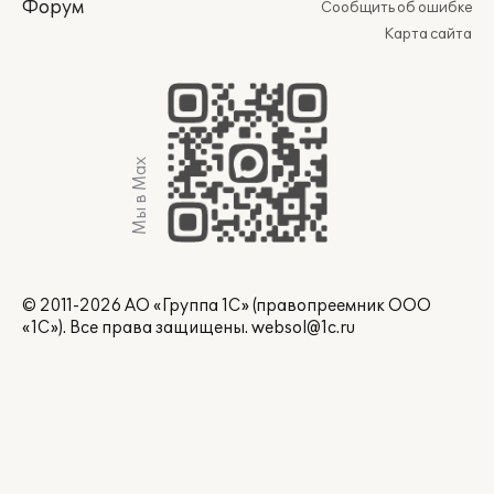
Форум
Сообщить об ошибке
Карта сайта
Мы в Max
© 2011-2026 АО «Группа 1С» (правопреемник ООО
«1С»). Все права защищены.
websol@1c.ru