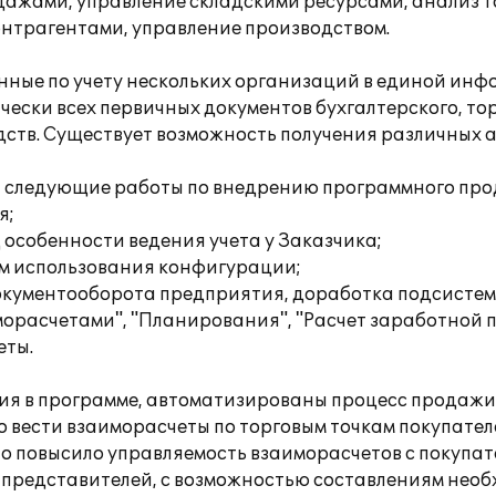
дажами, управление складскими ресурсами, анализ 
нтрагентами, управление производством.
ные по учету нескольких организаций в единой инф
ески всех первичных документов бухгалтерского, тор
дств. Существует возможность получения различных а
 следующие работы по внедрению программного про
я;
особенности ведения учета у Заказчика;
ам использования конфигурации;
документооборота предприятия, доработка подсисте
орасчетами", "Планирования", "Расчет заработной п
еты.
я в программе, автоматизированы процесс продажи, 
о вести взаиморасчеты по торговым точкам покупател
но повысило управляемость взаиморасчетов с покупат
представителей, с возможностью составлениям необх