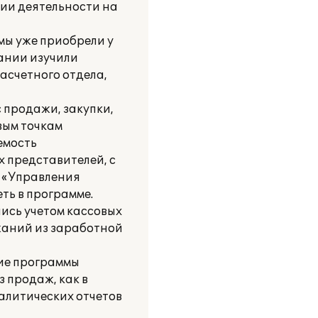
ции деятельности на
мы уже приобрели у
ании изучили
асчетного отдела,
 продажи, закупки,
вым точкам
емость
 представителей, с
к «Управления
ть в программе.
ись учетом кассовых
жаний из заработной
ие программы
 продаж, как в
налитических отчетов