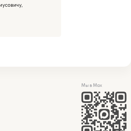
иусовичу,
Мы в Max