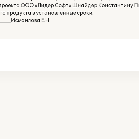
проекта ООО «Лидер Софт» Шнайдер Константину П
о продукта в установленные сроки.
_____Исмаилова Е.Н