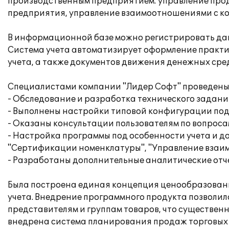
производственным предприятием: управление про
предприятия, управление взаимоотношениями с ко
В информационной базе можно регистрировать дан
Система учета автоматизирует оформление практич
учета, а также документов движения денежных сре
Специалистами компании "Лидер Софт" проведены
- Обследование и разработка технического задани
- Выполнены настройки типовой конфигурации под 
- Оказаны консультации пользователям по вопрос
- Настройка программы под особенности учета и 
"Сертификации номенклатуры", "Управление взаим
- Разработаны дополнительные аналитические отч
Была построена единая концепция ценообразовани
учета. Внедрение программного продукта позволил
представителям и группам товаров, что существен
внедрена система планирования продаж торговых 