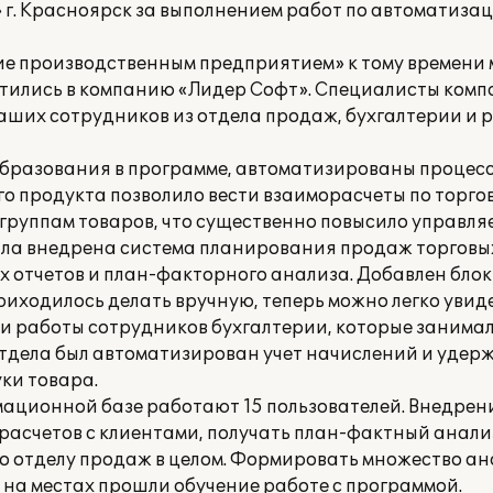
г. Красноярск за выполнением работ по автоматиза
е производственным предприятием» к тому времени 
атились в компанию «Лидер Софт». Специалисты комп
ших сотрудников из отдела продаж, бухгалтерии и р
бразования в программе, автоматизированы процесс
го продукта позволило вести взаиморасчеты по торго
 группам товаров, что существенно повысило управля
ыла внедрена система планирования продаж торговых
 отчетов и план-факторного анализа. Добавлен бло
иходилось делать вручную, теперь можно легко увиде
и работы сотрудников бухгалтерии, которые занимал
отдела был автоматизирован учет начислений и удер
ки товара.
ационной базе работают 15 пользователей. Внедрен
расчетов с клиентами, получать план-фактный анализ
по отделу продаж в целом. Формировать множество а
 на местах прошли обучение работе с программой.