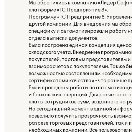
Мы обратились в компанию «Лидер Софт» 
платформе «1С:Предприятие 8».
Программу «1С:Предприятие 8. Управлени
другой компании. Для внедрения мы обр
специфику и автоматизировали работу на
отдела выписки документов.
Была построена единая концепция ценоо
складского учета. Внедрение программно
покупателей, торговым представителям и
взаиморасчетов с покупателями. Также б
возможностью составлениям необходимых
сертификатами качества» - что раньше пр
Были проведены работы по автоматизаци
и банковских операций. Для расчетного 
платы сотрудников сумм, выданного на ру
На сегодняшний момент в единой информ
позволило получить прозрачность взаимо
разрезе торговых представителей, так и 
необходимых компании. Все пользователи