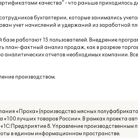
ертификатами качества" - что раньше приходилось д
отрудников бухгалтерии, которые занимались учето
ован учет начислений и удержаний из заработной пл
базе работают 15 пользователей. Внедрение програ
ь план-фактный анализ продаж, как в разрезе торго
во аналитических отчетов необходимых компании. Все
ление производством.
мпания «Проха» (производство мясных полуфабрикато
са «100 лучших товаров России». В рамках проекта а
«1С:Предприятие 8. Управление производственным 
боты в едином информационном пространстве.