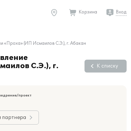
Корзина
Вход
«Проха» (ИП Исмаилов С.Э.), г. Абакан
авление
илов С.Э.), г.
К списку
недрение/проект
я партнера