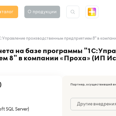
аталог
О продукции
:Управление производственным предприятием 8" в компании 
чета на базе программы "1С:Упр
 8" в компании «Проха» (ИП Исма
)
Партнер, осуществивший в
Другие внедрени
t SQL Server)