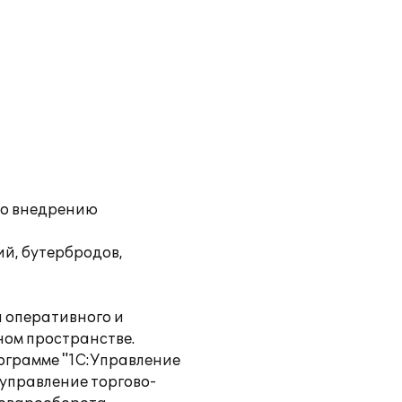
 по внедрению
й, бутербродов,
и оперативного и
ном пространстве.
ограмме "1С:Управление
управление торгово-