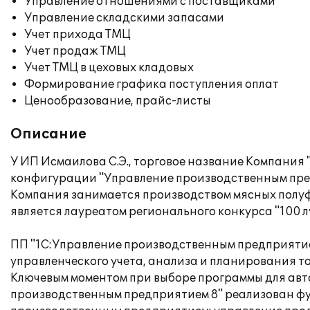
Управление отношениями с поставщиками
Управление складскими запасами
Учет прихода ТМЦ
Учет продаж ТМЦ
Учет ТМЦ в цеховых кладовых
Формирование графика поступления оплат
Ценообразование, прайс-листы
Описание
У ИП Исмаилова С.Э., торговое название Компания 
конфигурации "Управление производственным пред
Компания занимается производством мясных полуф
является лауреатом регионального конкурса "100 л
ПП "1С:Управление производственным предприятием
управленческого учета, анализа и планирования т
Ключевым моментом при выборе программы для авто
производственным предприятием 8" реализован ф