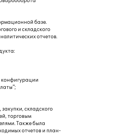
товарооборота
ормационной базе.
гового и складского
налитических отчетов.
дукта:
м конфигурации
латы";
закупки, складского
ей, торговым
елями. Также была
одимых отчетов и план-