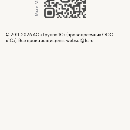
Мы в Max
© 2011-2026 АО «Группа 1С» (правопреемник ООО
«1С»). Все права защищены.
websol@1c.ru