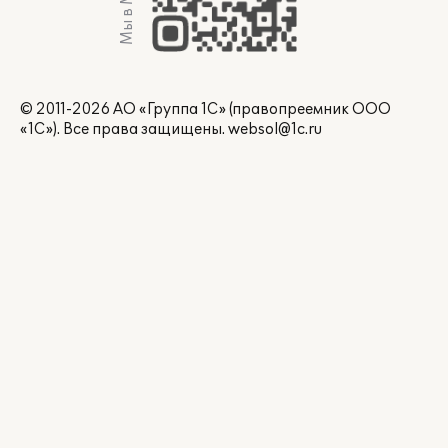
Мы в Max
© 2011-2026 АО «Группа 1С» (правопреемник ООО
«1С»). Все права защищены.
websol@1c.ru