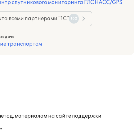
Центр спутникового мониторинга ГЛОНАСС/GPS
та всеми партнерами "1С"
162
 задача
ие транспортом
 метод. материалам на сайте поддержки
"