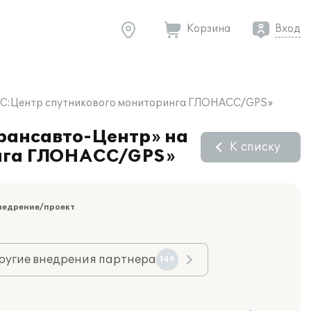
Корзина
Вход
«1С:Центр спутникового мониторинга ГЛОНАСС/GPS»
рансавто-Центр» на
К списку
инга ГЛОНАСС/GPS»
недрение/проект
ругие внедрения партнера
149