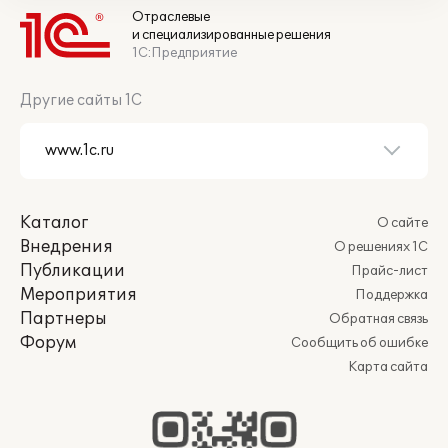
Отраслевые
и специализированные решения
1С:Предприятие
Другие сайты 1С
Каталог
О сайте
Внедрения
О решениях 1С
Публикации
Прайс-лист
Мероприятия
Поддержка
Партнеры
Обратная связь
Форум
Сообщить об ошибке
Карта сайта