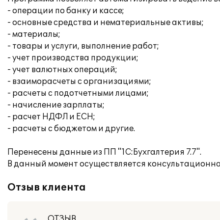
- операции по банку и кассе;
- основные средства и нематериальные активы;
- материалы;
- товары и услуги, выполнение работ;
- учет производства продукции;
- учет валютных операций;
- взаиморасчеты с организациями;
- расчеты с подотчетными лицами;
- начисление зарплаты;
- расчет НДФЛ и ЕСН;
- расчеты с бюджетом и другие.
Перенесены данные из ПП "1С:Бухгалтерия 7.7".
В данный момент осуществляется консультационна
Отзыв клиента
ОТЗЫВ