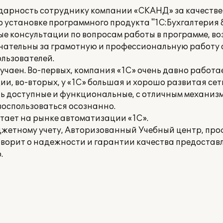
арность сотруднику компании «СКАНД» за качестве
 установке программного продукта "1С:Бухгалтерия 8
ые консультации по вопросам работы в программе, в
знательны за грамотную и профессиональную работу 
ользователей.
учаен. Во-первых, компания «1С» очень давно работа
, во-вторых, у «1С» большая и хорошо развитая сет
ень доступные и функциональные, с отличным механиз
оспользоваться осознанно.
тает на рынке автоматизации «1С».
джетному учету, Авторизованный Учебный центр, пр
оворит о надежности и гарантии качества предоставл
.