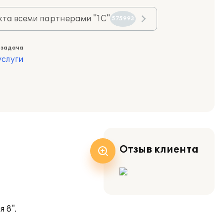
та всеми партнерами "1С"
575993
 задача
слуги
Отзыв клиента
 8".