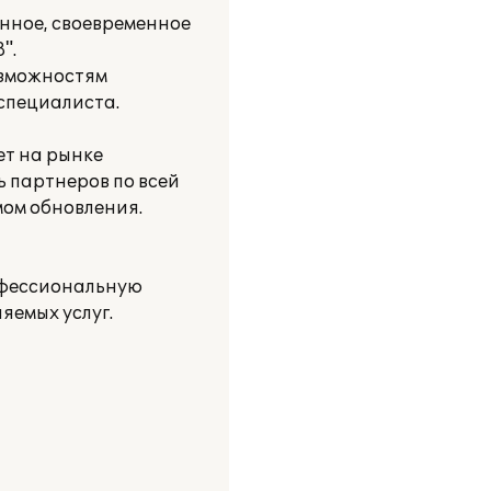
нное, своевременное
".
озможностям
специалиста.
ет на рынке
ь партнеров по всей
мом обновления.
офессиональную
яемых услуг.