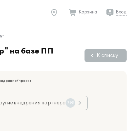
Корзина
Вход
8"
р" на базе ПП
К списку
недрение/проект
ругие внедрения партнера
795