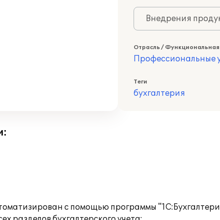
Внедрения продук
Отрасль / Функциональная
Профессиональные у
Теги
бухгалтерия
и:
втоматизирован с помощью программы "1С:Бухгалтерия
ех разделов бухгалтерского учета: