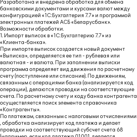
Разработана и внедрена обработка для обмена
банковскими документами и курсами валют между
конфигурацией «1С:Бухгалтерия 7.7» и программой
электронных платежей АСБ «Беларусбанк».
Возможности обработки.
1. Импорт выписок в «1С:Бухгалтерию 7.7» из
«Клиента-банка».
При импорте выписок создается новый документ
«Выписка», определяется ее тип - рублевая или
валютная - и валюта. При заполнении выписки
программа определяет вид движения по расчетному
счету (поступление или списание). По движениям,
связанным с операциями банка (анализируется код
операции), делаются проводки на соответствующие
счета. По расчетному счету и коду банка контрагента
осуществляется поиск элемента справочника
«Контрагенты».
По платежам, связанным с налоговыми отчислениями
, обработка анализирует код платежа и делает
проводки на соответствующий субсчет счета 68
(например, если код платежа 01001, делается