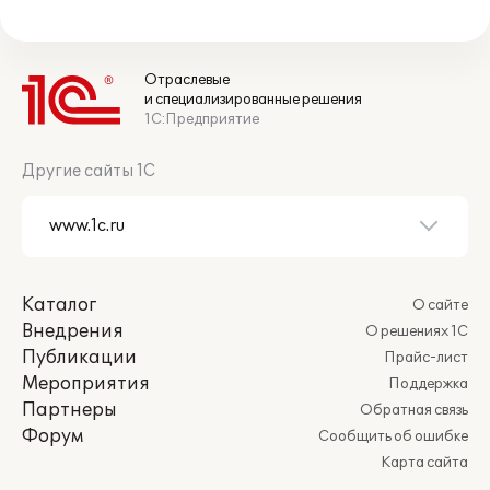
Отраслевые
и специализированные решения
1С:Предприятие
Другие сайты 1С
Каталог
О сайте
Внедрения
О решениях 1С
Публикации
Прайс-лист
Мероприятия
Поддержка
Партнеры
Обратная связь
Форум
Сообщить об ошибке
Карта сайта