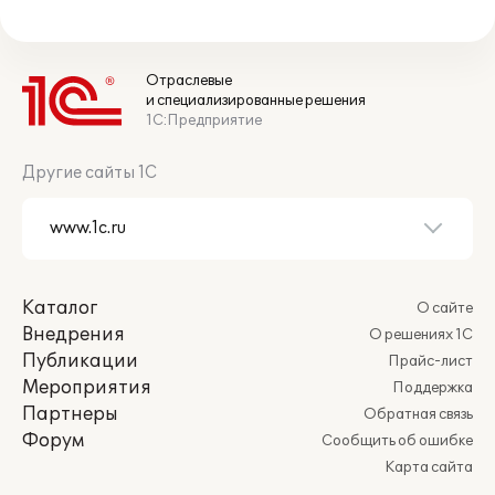
Отраслевые
и специализированные решения
1С:Предприятие
Другие сайты 1С
Каталог
О сайте
Внедрения
О решениях 1С
Публикации
Прайс-лист
Мероприятия
Поддержка
Партнеры
Обратная связь
Форум
Сообщить об ошибке
Карта сайта