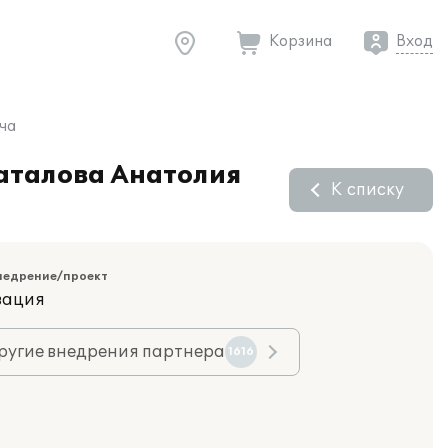
Корзина
Вход
ча
Шаталова Анатолия
К списку
недрение/проект
зация
ругие внедрения партнера
1616