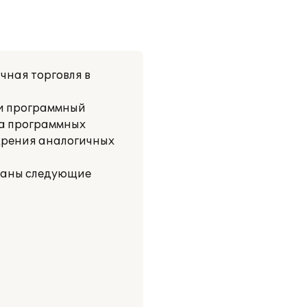
чная торговля в
 и программный
ка программных
едрения аналогичных
ваны следующие