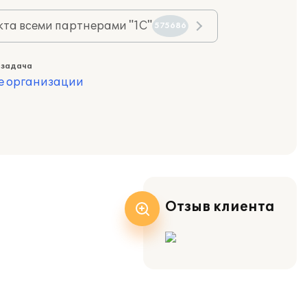
та всеми партнерами "1С"
575686
 задача
е организации
Отзыв клиента