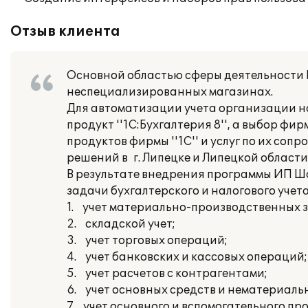
Отзыв клиента
Основной областью сферы деятельности 
неспециализированных магазинах.
Для автоматизации учета организации н
продукт ''1С:Бухгалтерия 8'', а выбор ф
продуктов фирмы ''1С'' и услуг по их со
решений в г. Липецке и Липецкой области
В результате внедрения программы ИП 
задачи бухгалтерского и налогового учета
1. учет материально-производственных з
2. складской учет;
3. учет торговых операций;
4. учет банковских и кассовых операций;
5. учет расчетов с контрагентами;
6. учет основных средств и нематериаль
7. учет основного и вспомогательного пр