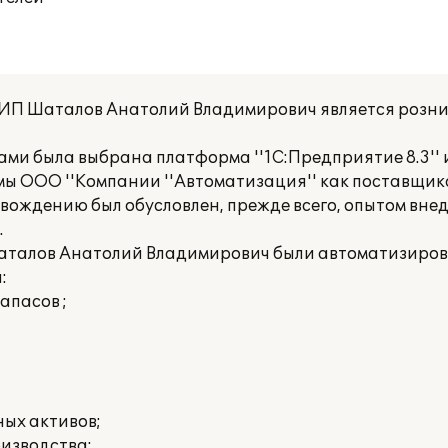
ИП Шаталов Анатолий Владимирович является розни
ами была выбрана платформа ''1С:Предприятие 8.3''
ирмы ООО ''Компании ''Автоматизация'' как поставщи
провождению был обусловлен, прежде всего, опытом вн
.
Шаталов Анатолий Владимирович были автоматизиро
:
апасов ;
ных активов;
оизводства;