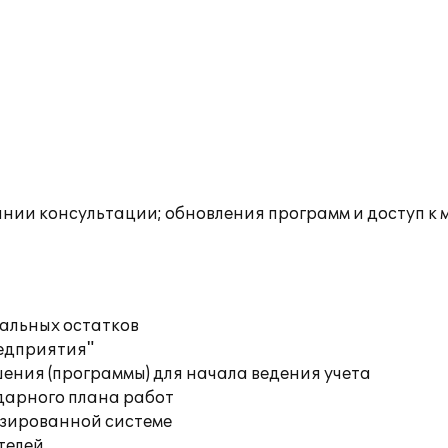
инии консультации; обновления программ и доступ к 
чальных остатков
редприятия"
ения (программы) для начала ведения учета
дарного плана работ
изированной системе
телей