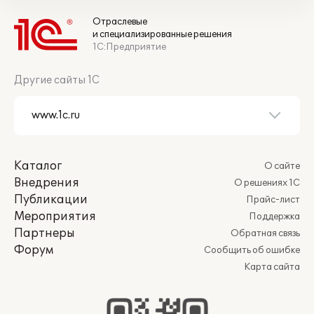
Отраслевые
и специализированные решения
1С:Предприятие
Другие сайты 1С
Каталог
О сайте
Внедрения
О решениях 1С
Публикации
Прайс-лист
Мероприятия
Поддержка
Партнеры
Обратная связь
Форум
Сообщить об ошибке
Карта сайта