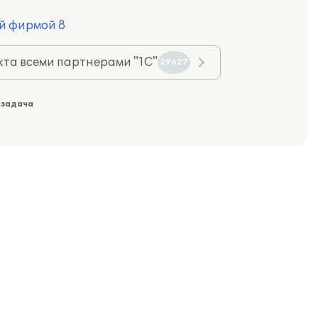
й фирмой 8
та всеми партнерами "1С"
29627
 задача