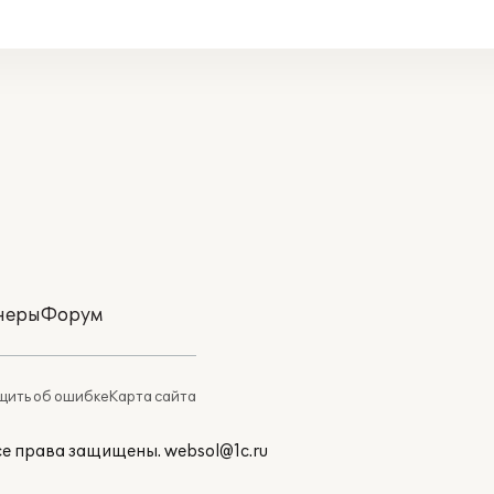
неры
Форум
ить об ошибке
Карта сайта
Все права защищены.
websol@1c.ru