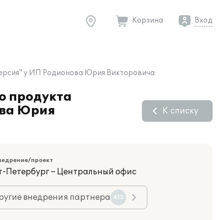
Корзина
Вход
версия" у ИП Родионова Юрия Викторовича
о продукта
ова Юрия
К списку
недрение/проект
кт-Петербург – Центральный офис
ругие внедрения партнера
412