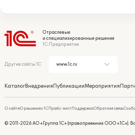
Отраслевые
и специализированные решения
1С:Предприятие
Другие сайты 1С
Каталог
Внедрения
Публикации
Мероприятия
Парт
О сайте
О решениях 1С
Прайс-лист
Поддержка
Обратная связь
Сообщ
© 2011-2026 АО «Группа 1С» (правопреемник ООО «1С»). 