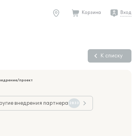
Корзина
Вход
К списку
недрение/проект
ругие внедрения партнера
2833