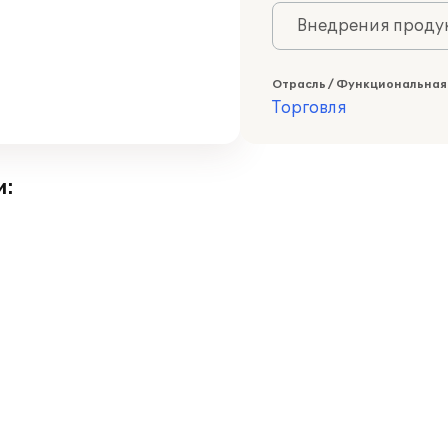
Внедрения продук
Отрасль / Функциональная
Торговля
и: