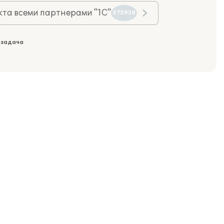
та всеми партнерами "1С"
575930
 задача