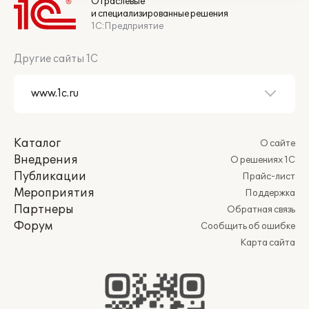
Отраслевые
и специализированные решения
1С:Предприятие
Другие сайты 1С
Каталог
О сайте
Внедрения
О решениях 1С
Публикации
Прайс-лист
Мероприятия
Поддержка
Партнеры
Обратная связь
Форум
Сообщить об ошибке
Карта сайта