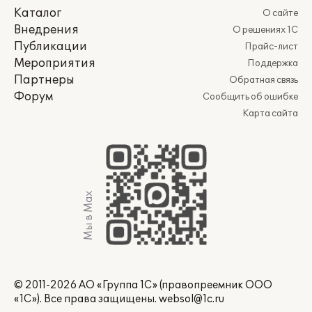
Каталог
О сайте
Внедрения
О решениях 1С
Публикации
Прайс-лист
Мероприятия
Поддержка
Партнеры
Обратная связь
Форум
Сообщить об ошибке
Карта сайта
Мы в Max
© 2011-2026 АО «Группа 1С» (правопреемник ООО
«1С»). Все права защищены.
websol@1c.ru