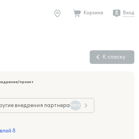
Корзина
Вход
К списку
недрение/проект
ругие внедрения партнера
1423
влей 8