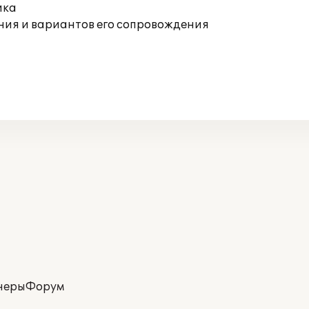
ика
ния и вариантов его сопровождения
неры
Форум