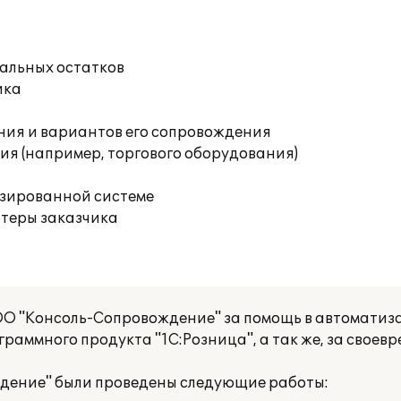
чальных остатков
ика
ния и вариантов его сопровождения
я (например, торгового оборудования)
изированной системе
ютеры заказчика
О "Консоль-Сопровождение" за помощь в автоматиз
раммного продукта "1С:Розница", а так же, за своев
ение" были проведены следующие работы: