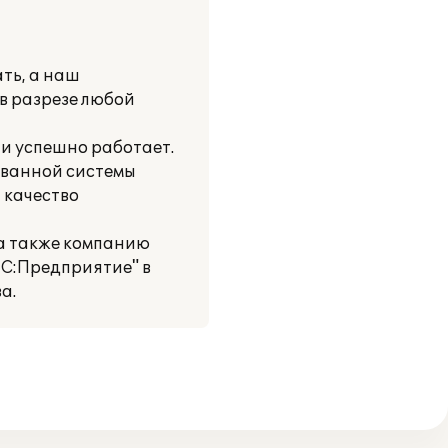
ать, а наш
 в разрезе любой
и успешно работает.
ованной системы
 качество
 а также компанию
1С:Предприятие" в
а.