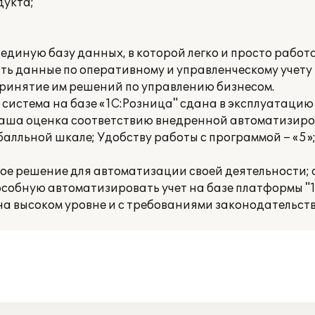
дукта;
единую базу данных, в которой легко и просто работ
ть данные по оперативному и управленческому учету
принятие им решений по управлению бизнесом.
истема на базе «1С:Розница" сдана в эксплуатацию 
 Наша оценка соответствию внедренной автоматизир
алльной шкале; Удобству работы с программой – «5»;
ое решение для автоматизации своей деятельности;
собную автоматизировать учет на базе платформы "
на высоком уровне и с требованиями законодательств