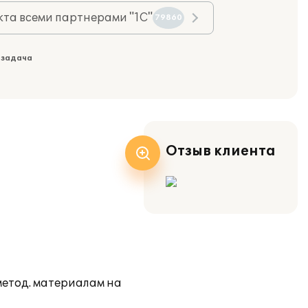
та всеми партнерами "1С"
79860
 задача
Отзыв клиента
метод. материалам на