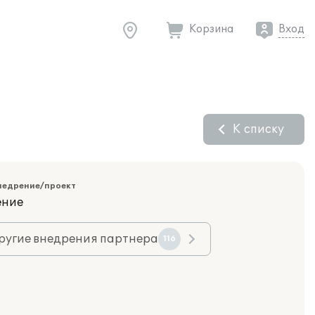
Корзина
Вход
К списку
недрение/проект
ение
ругие внедрения партнера
116