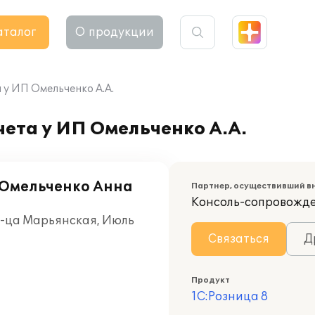
аталог
О продукции
 у ИП Омельченко А.А.
ета у ИП Омельченко А.А.
Омельченко Анна
Партнер, осуществивший в
Консоль-сопровожд
т-ца Марьянская, Июль
Связаться
Д
Продукт
1С:Розница 8