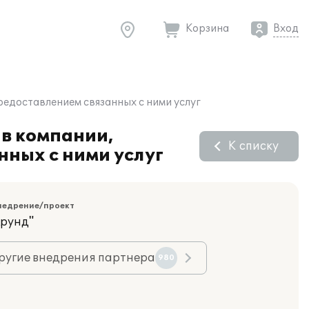
Корзина
Вход
редоставлением связанных с ними услуг
 в компании,
К списку
ных с ними услуг
недрение/проект
орунд"
ругие внедрения партнера
980