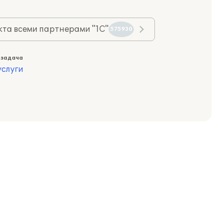
та всеми партнерами "1С"
575930
 задача
слуги