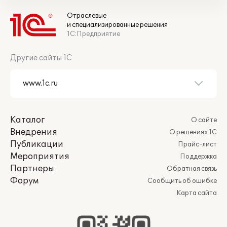
Отраслевые
и специализированные решения
1С:Предприятие
Другие сайты 1С
Каталог
О сайте
Внедрения
О решениях 1С
Публикации
Прайс-лист
Мероприятия
Поддержка
Партнеры
Обратная связь
Форум
Сообщить об ошибке
Карта сайта