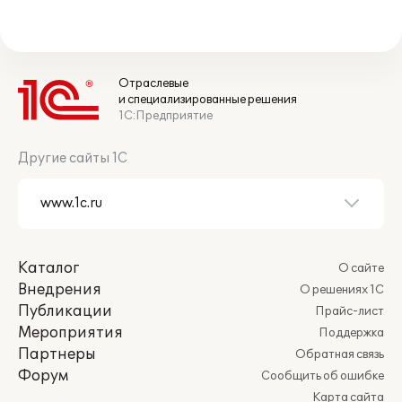
Отраслевые
и специализированные решения
1С:Предприятие
Другие сайты 1С
Каталог
О сайте
Внедрения
О решениях 1С
Публикации
Прайс-лист
Мероприятия
Поддержка
Партнеры
Обратная связь
Форум
Сообщить об ошибке
Карта сайта