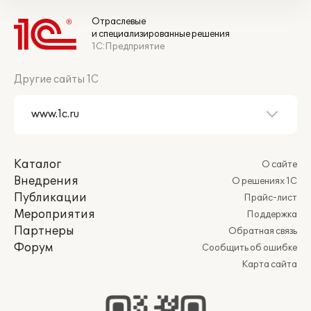
Отраслевые
и специализированные решения
1С:Предприятие
Другие сайты 1С
Каталог
О сайте
Внедрения
О решениях 1С
Публикации
Прайс-лист
Мероприятия
Поддержка
Партнеры
Обратная связь
Форум
Сообщить об ошибке
Карта сайта