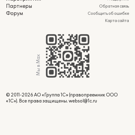
Партнеры
Обратная связь
Форум
Сообщить об ошибке
Карта сайта
Мы в Max
© 2011-2026 АО «Группа 1С» (правопреемник ООО
«1С»). Все права защищены.
websol@1c.ru