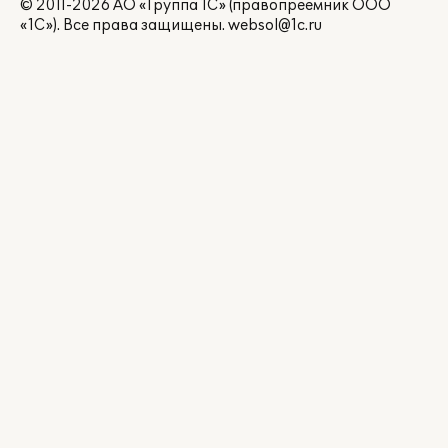
© 2011-2026 АО «Группа 1С» (правопреемник ООО
«1С»). Все права защищены.
websol@1c.ru