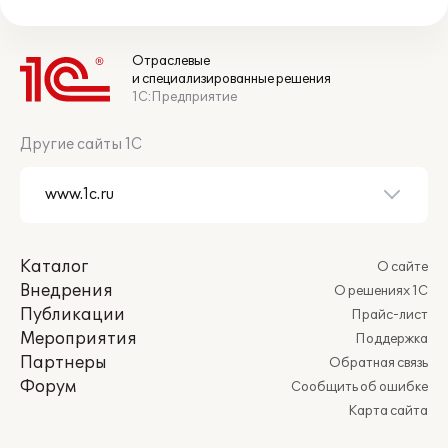
Отраслевые
и специализированные решения
1С:Предприятие
Другие сайты 1С
Каталог
О сайте
Внедрения
О решениях 1С
Публикации
Прайс-лист
Мероприятия
Поддержка
Партнеры
Обратная связь
Форум
Сообщить об ошибке
Карта сайта