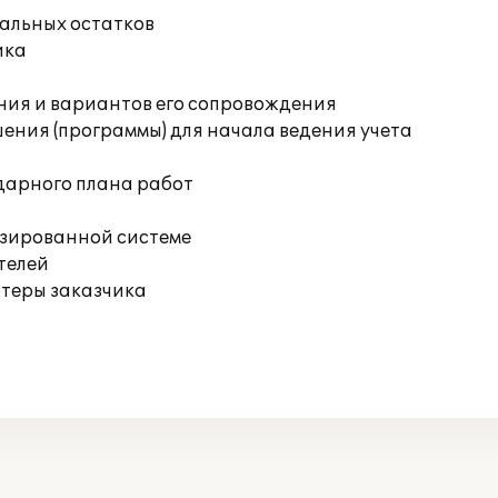
чальных остатков
ика
ния и вариантов его сопровождения
ения (программы) для начала ведения учета
дарного плана работ
изированной системе
телей
ютеры заказчика