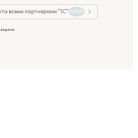
та всеми партнерами "1С"
575825
 задача