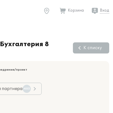
Корзина
Вход
:Бухгалтерия 8
К списку
недрение/проект
я партнера
405