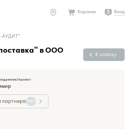
Корзина
Вход
ИЕ-АУДИТ"
поставка" в ООО
К списку
недрение/проект
димир
я партнера
1203