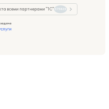
та всеми партнерами "1С"
575825
 задача
слуги