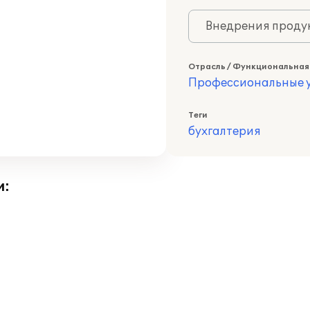
Внедрения продук
Отрасль / Функциональная
Профессиональные у
Теги
бухгалтерия
и: