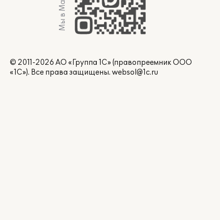
Мы в Max
© 2011-2026 АО «Группа 1С» (правопреемник ООО
«1С»). Все права защищены.
websol@1c.ru