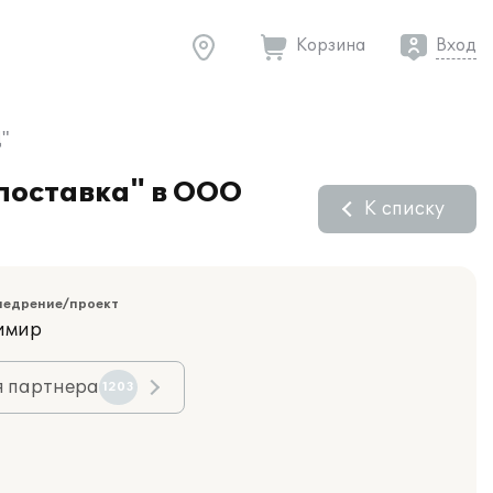
Корзина
Вход
"
поставка" в ООО
К списку
недрение/проект
димир
я партнера
1203