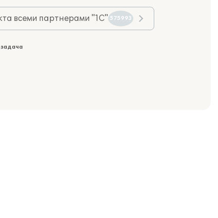
та всеми партнерами "1С"
575993
 задача