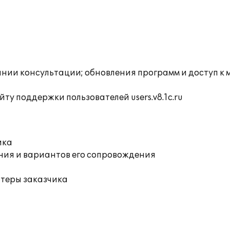
инии консультации; обновления программ и доступ к
ту поддержки пользователей users.v8.1c.ru
ика
ния и вариантов его сопровождения
ютеры заказчика