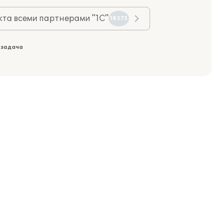
та всеми партнерами "1С"
18373
 задача