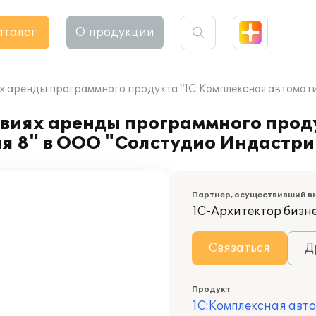
аталог
О продукции
х аренды программного продукта "1С:Комплексная автомат
овиях аренды программного прод
я 8" в ООО "Солстудио Индастри
Партнер, осуществивший в
1С-Архитектор бизн
Связаться
Д
Продукт
1С:Комплексная авт