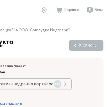
Корзина
Вход
изация 8" в ООО "Солстудио Индастри"
укта
К списку
"
недрение/проект
еса
ругие внедрения партнера
593
оматизация