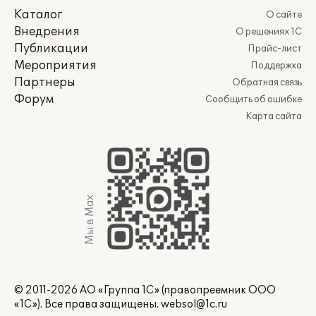
Каталог
О сайте
Внедрения
О решениях 1С
Публикации
Прайс-лист
Мероприятия
Поддержка
Партнеры
Обратная связь
Форум
Сообщить об ошибке
Карта сайта
Мы в Max
© 2011-2026 АО «Группа 1С» (правопреемник ООО
«1С»). Все права защищены.
websol@1c.ru