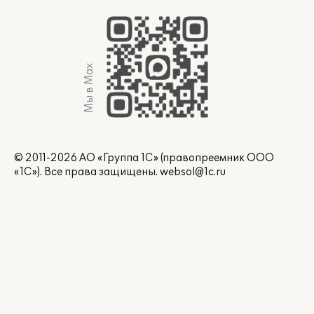
Мы в Max
© 2011-2026 АО «Группа 1С» (правопреемник ООО
«1С»). Все права защищены.
websol@1c.ru