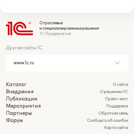
Отраслевые
и специализированные решения
1С:Предприятие
Другие сайты 1С
Каталог
О сайте
Внедрения
О решениях 1С
Публикации
Прайс-лист
Мероприятия
Поддержка
Партнеры
Обратная связь
Форум
Сообщить об ошибке
Карта сайта