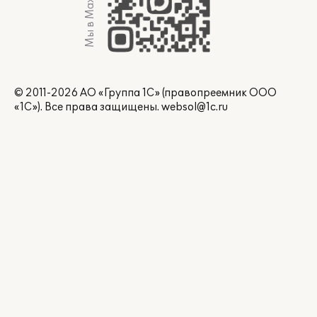
Мы в Max
© 2011-2026 АО «Группа 1С» (правопреемник ООО
«1С»). Все права защищены.
websol@1c.ru