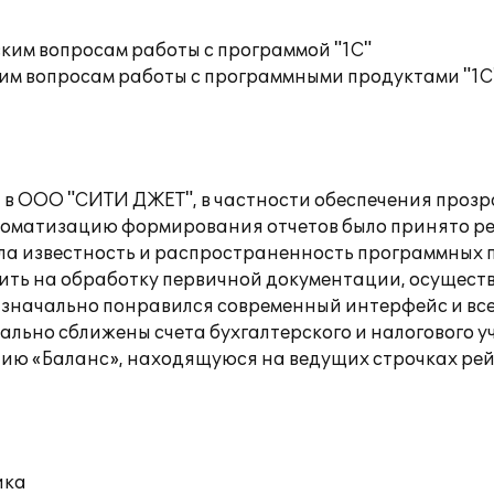
ким вопросам работы с программой "1С"
им вопросам работы с программными продуктами "1С
 в ООО "СИТИ ДЖЕТ", в частности обеспечения прозр
оматизацию формирования отчетов было принято реш
ла известность и распространенность программных п
тить на обработку первичной документации, осуществ
Изначально понравился современный интерфейс и все
ально сближены счета бухгалтерского и налогового у
ию «Баланс», находящуюся на ведущих строчках рей
ика