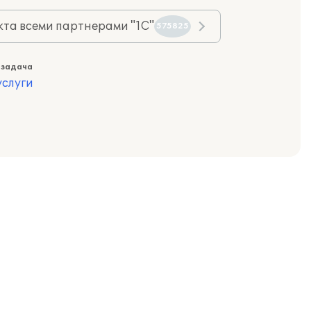
та всеми партнерами "1С"
575825
 задача
слуги