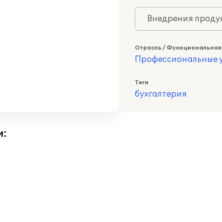
Внедрения продук
Отрасль / Функциональная
Профессиональные у
Теги
бухгалтерия
и: