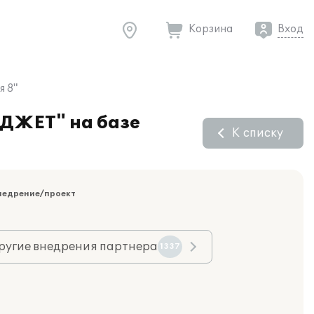
Корзина
Вход
я 8"
 ДЖЕТ" на базе
К списку
недрение/проект
ругие внедрения партнера
1337