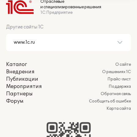
Отраслевые
и специализированные решения
1С:Предприятие
Другие сайты 1С
Каталог
О сайте
Внедрения
О решениях 1С
Публикации
Прайс-лист
Мероприятия
Поддержка
Партнеры
Обратная связь
Форум
Сообщить об ошибке
Карта сайта