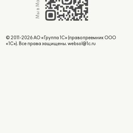
Мы в Max
© 2011-2026 АО «Группа 1С» (правопреемник ООО
«1С»). Все права защищены.
websol@1c.ru