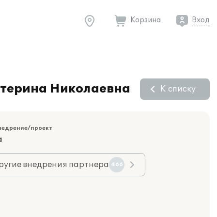
Корзина
Вход
атерина Николаевна
К списку
недрение/проект
а
ругие внедрения партнера
466