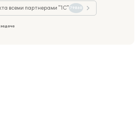
та всеми партнерами "1С"
79860
 задача