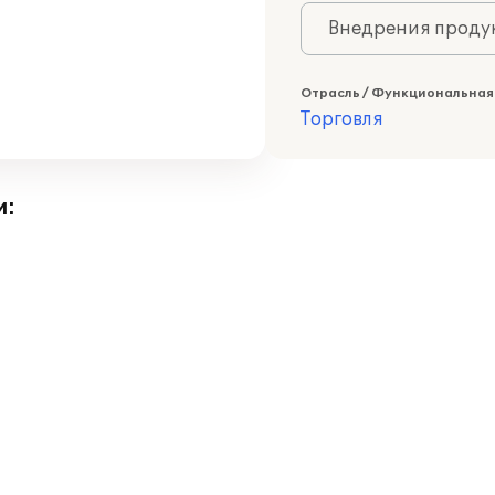
Внедрения продук
Отрасль / Функциональная
Торговля
и: