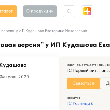
аталог
О продукции
я версия" у ИП Кудашова Екатерина Николаевна
зовая версия" у ИП Кудашова Ек
 Кудашова
Партнер, осуществивший в
1С:Первый Бит, Пенз
 Февраль 2020
Связаться
Д
Продукт
1С:Розница 8