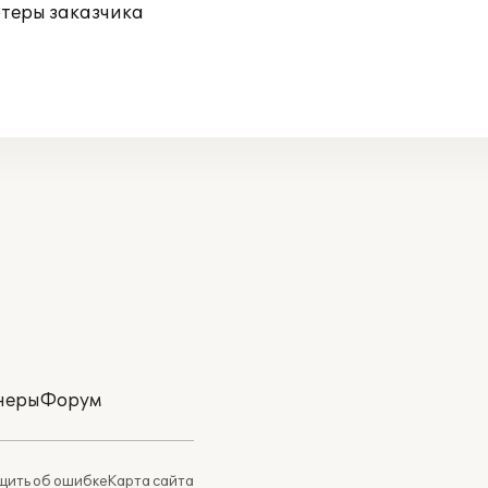
ютеры заказчика
неры
Форум
ить об ошибке
Карта сайта