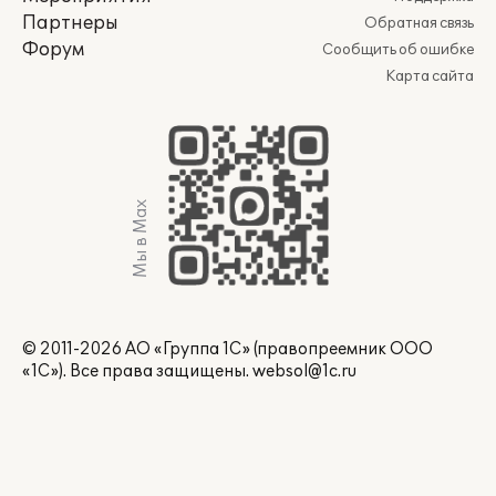
Партнеры
Обратная связь
Форум
Сообщить об ошибке
Карта сайта
Мы в Max
© 2011-2026 АО «Группа 1С» (правопреемник ООО
«1С»). Все права защищены.
websol@1c.ru