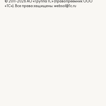
© 2011-2026 АО «Группа 1С» (правопреемник ООО
«1С»). Все права защищены.
websol@1c.ru