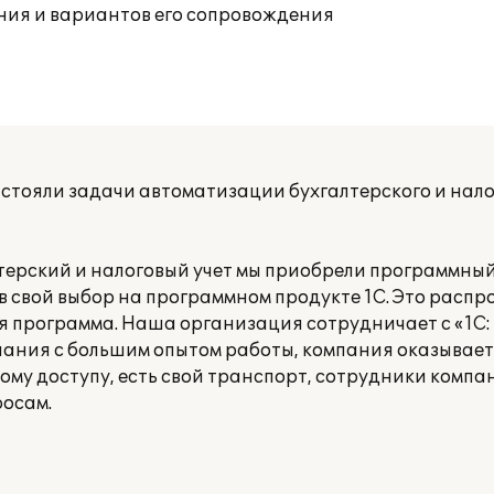
ния и вариантов его сопровождения
тояли задачи автоматизации бухгалтерского и налог
терский и налоговый учет мы приобрели программный
ив свой выбор на программном продукте 1C. Это расп
ая программа. Наша организация сотрудничает с «1C
пания с большим опытом работы, компания оказывает
му доступу, есть свой транспорт, сотрудники компа
осам.