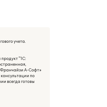
ового учета.
 продукт "1C:
ространенная,
: Франчайзи A-Софт»
 консультации по
нии всегда готовы