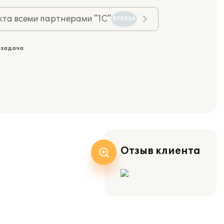
та всеми партнерами "1С"
575930
 задача
Отзыв клиента