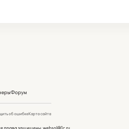
неры
Форум
ить об ошибке
Карта сайта
Все права защищены.
websol@1c.ru