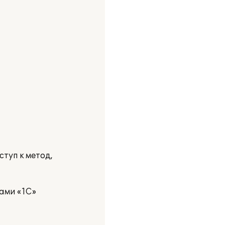
туп к метод,
ами «1C»