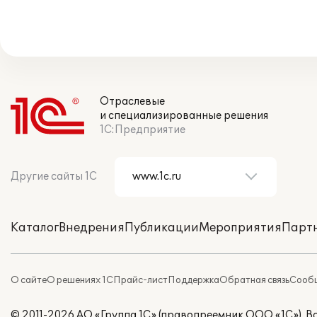
Отраслевые
и специализированные решения
1С:Предприятие
Другие сайты 1С
Каталог
Внедрения
Публикации
Мероприятия
Парт
О сайте
О решениях 1С
Прайс-лист
Поддержка
Обратная связь
Сообщ
© 2011-2026 АО «Группа 1С» (правопреемник ООО «1С»). 