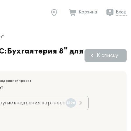
Корзина
Вход
а"
С:Бухгалтерия 8" для
К списку
недрение/проект
фт
ругие внедрения партнера
1296