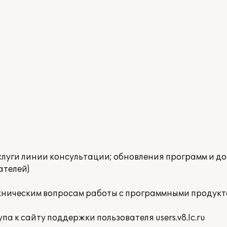
луги линии консультации; обновления программ и дос
ателей)
хническим вопросам работы с программными продукт
а к сайту поддержки пользователя users.v8.lc.ru