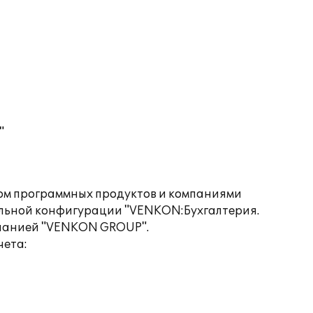
"
дом программных продуктов и компаниями
альной конфигурации "VENKON:Бухгалтерия.
мпанией "VENKON GROUP".
чета: