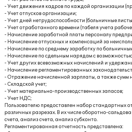
- Учет движения кадров по каждой организации (при
- Учет отпусков организации;
- Учет дней нетрудоспособности (больничные листы
- Учет отработанного времени (табеля учета рабоче
- Начисление заработной платы персоналу предпр
- Начисление отпускных и компенсаций за неиспол
- Начисление по среднему заработку по больничным
- Начисление по сдельным нарядам с возможностью
- Учет других всевозможных начислений и удержан
- Начисление регламентированных законодательств
- Отражение начисленной зарплаты, а также сумм на
- Складской учет;
- Учет материально-производственных запасов;
- Учет НДС;
Пользователю предоставлен набор стандартных отч
различных разрезах. В их числе оборотно-сальдова
счета, анализ счета, анализ субконто.
Регламентированная отчетность представлена: