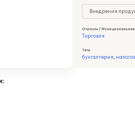
Внедрения продук
Отрасль / Функциональная
Торговля
Теги
бухгалтерия
,
налого
и: