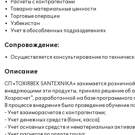
Расчеты с контрагентами
Товарно-материальные ценности
Торговые операции
Узбекистан
Учет в обособленных подразделениях
Сопровождение:
Осуществляется консультирование по техническ
Описание
СП «TOXIRBEK SANTEXNIKA» занимается розничной 
внедряющими эти продукты, приняло решение об а
Хозрасчет", разработанной на базе программного
В процессе внедрения было проведение обучение п
- Учет взаиморасчетов с контрагентами;
- Учет денежных средств (банк, касса);
- Учет основных средств и нематериальных активов
- Учет расчетов по оплате труда;