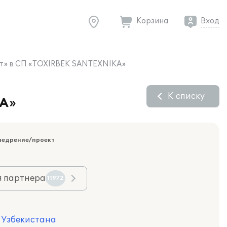
Корзина
Вход
чет» в СП «TOXIRBEK SANTEXNIKA»
К списку
KA»
недрение/проект
я партнера
11972
я Узбекистана