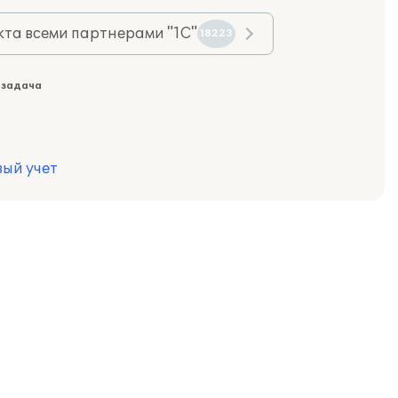
та всеми партнерами "1С"
18223
 задача
вый учет