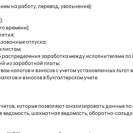
ем на работу, перевод, увольнение);
);
го времени);
иятия;
ьзованные отпуска;
 листам;
 распределения заработка между исполнителями по КТ
ий из заработной платы;
ом налогов и взносов с учетом установленных льгот 
логов и взносов в бухгалтерском учете.
етов, которые позволяют анализировать данные по о
я ведомость, шахматная ведомость, оборотно-сальдов