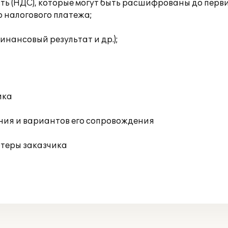
сть (НДС), которые могут быть расшифрованы до перв
о налогового платежа;
инансовый результат и др.);
ика
ния и вариантов его сопровождения
ютеры заказчика