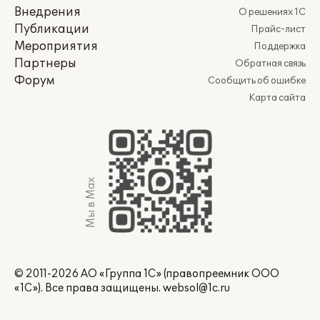
Внедрения
О решениях 1С
Публикации
Прайс-лист
Мероприятия
Поддержка
Партнеры
Обратная связь
Форум
Сообщить об ошибке
Карта сайта
Мы в Max
© 2011-2026 АО «Группа 1С» (правопреемник ООО
«1С»). Все права защищены.
websol@1c.ru