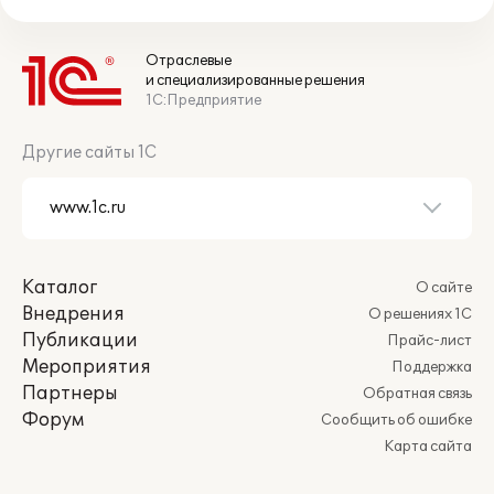
Отраслевые
и специализированные решения
1С:Предприятие
Другие сайты 1С
Каталог
О сайте
Внедрения
О решениях 1С
Публикации
Прайс-лист
Мероприятия
Поддержка
Партнеры
Обратная связь
Форум
Сообщить об ошибке
Карта сайта