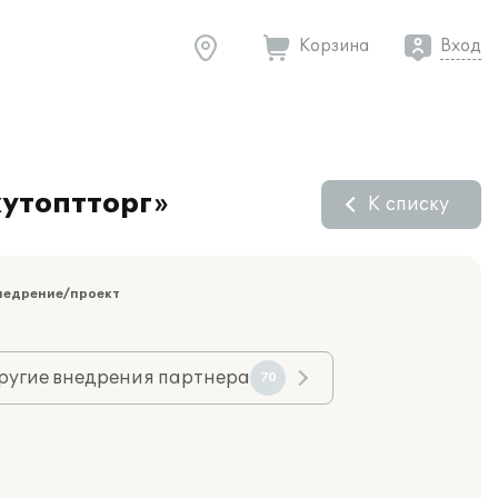
Корзина
Вход
кутоптторг»
К списку
недрение/проект
ругие внедрения партнера
70