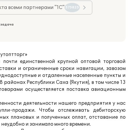
та всеми партнерами "1С"
575825
 задача
кутоптторг»
я почти единственной крупной оптовой торговой
ставки и ограниченные сроки навигации, завозом
уднодоступные и отдаленные населенные пункты и
 районах Республики Саха (Якутия), в том числе 13
и товарами осуществляется поставка авиационным
вленности деятельности нашего предприятия у нас
упли-продажи. Чтобы отслеживать дебиторскую
ных плановых и полученных оплат, отставание по
ь неудобно и занимало много времени.