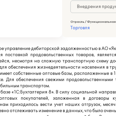
Внедрения продук
Отрасль / Функциональная
Торговля
е управление дебиторской задолженностью в АО «Я
 поставкой продовольственных товаров, являетс
щейся, несмотря на сложную транспортную схему до
для обеспечения жизнедеятельности населения в тр
меет собственные оптовые базы, расположенные в 18
ске. Для обеспечения свежими продовольственным
обильным транспортом.
 базе «1С:Бухгалтерия 8». В силу социальной напра
птовых покупателей, заложенная в договоры к
нам приходилось вести учет наших отгрузок, месяч
евно отслеживать изменение в данных, что было очен