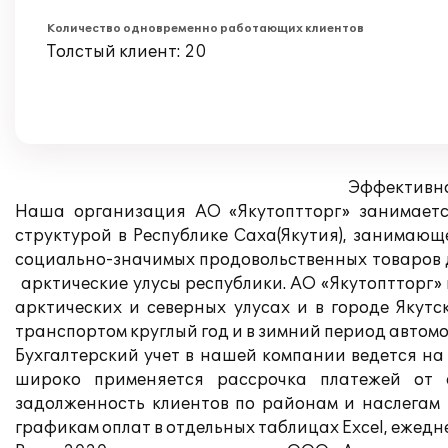
Количество одновременно работающих клиентов
Толстый клиент: 20
Эффективно
Наша организация АО «Якутоптторг» занимается
структурой в Республике Саха(Якутия), занимаю
социально-значимых продовольственных товаров 
арктические улусы республики. АО «Якутоптторг» и
арктических и северных улусах и в городе Якут
транспортом круглый год и в зимний период автом
Бухгалтерский учет в нашей компании ведется на
широко применяется рассрочка платежей от о
задолженность клиентов по районам и наслегам 
графикам оплат в отдельных таблицах Excel, ежедн