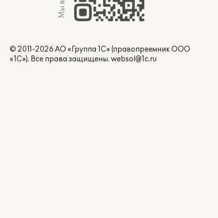
Мы в Max
© 2011-2026 АО «Группа 1С» (правопреемник ООО
«1С»). Все права защищены.
websol@1c.ru