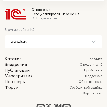
Отраслевые
и специализированные решения
1С:Предприятие
Другие сайты 1С
Каталог
О сайте
Внедрения
О решениях 1С
Публикации
Прайс-лист
Мероприятия
Поддержка
Партнеры
Обратная связь
Форум
Сообщить об ошибке
Карта сайта