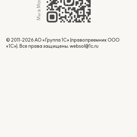
Мы в Max
© 2011-2026 АО «Группа 1С» (правопреемник ООО
«1С»). Все права защищены.
websol@1c.ru