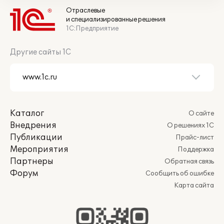
Отраслевые
и специализированные решения
1С:Предприятие
Другие сайты 1С
Каталог
О сайте
Внедрения
О решениях 1С
Публикации
Прайс-лист
Мероприятия
Поддержка
Партнеры
Обратная связь
Форум
Сообщить об ошибке
Карта сайта