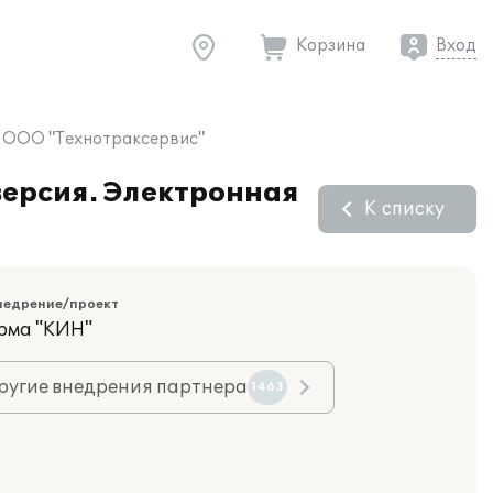
Корзина
Вход
 в ООО "Технотраксервис"
версия. Электронная
К списку
недрение/проект
рма "КИН"
ругие внедрения партнера
1463