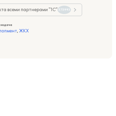
та всеми партнерами "1С"
575993
 задача
лопмент
,
ЖКХ