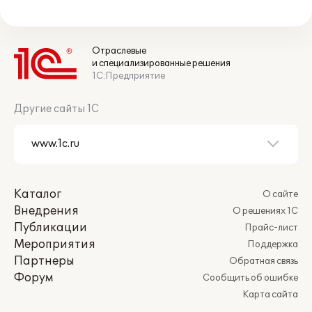
Отраслевые
и специализированные решения
1С:Предприятие
Другие сайты 1С
Каталог
О сайте
Внедрения
О решениях 1С
Публикации
Прайс-лист
Мероприятия
Поддержка
Партнеры
Обратная связь
Форум
Сообщить об ошибке
Карта сайта